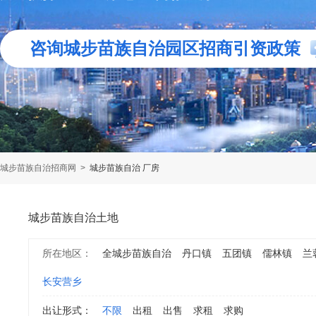
咨询城步苗族自治园区招商引资政策
城步苗族自治招商网
>
城步苗族自治 厂房
城步苗族自治土地
所在地区：
全城步苗族自治
丹口镇
五团镇
儒林镇
兰
长安营乡
出让形式：
不限
出租
出售
求租
求购