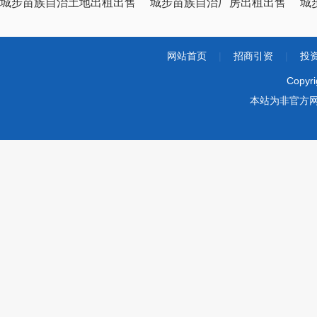
城步苗族自治土地出租出售
城步苗族自治厂房出租出售
城
网站首页
|
招商引资
|
投
Copyr
本站为非官方